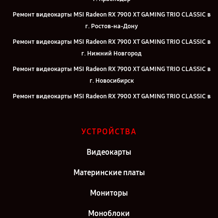
Ремонт видеокарты MSI Radeon RX 7900 XT GAMING TRIO CLASSIC в
г. Ростов-на-Дону
Ремонт видеокарты MSI Radeon RX 7900 XT GAMING TRIO CLASSIC в
г. Нижний Новгород
Ремонт видеокарты MSI Radeon RX 7900 XT GAMING TRIO CLASSIC в
г. Новосибирск
Ремонт видеокарты MSI Radeon RX 7900 XT GAMING TRIO CLASSIC в
г. Челябинск
Ремонт видеокарты MSI Radeon RX 7900 XT GAMING TRIO CLASSIC в
УСТРОЙСТВА
г. Екатеринбург
Ремонт видеокарты MSI Radeon RX 7900 XT GAMING TRIO CLASSIC в
Видеокарты
г. Казань
Материнские платы
Ремонт видеокарты MSI Radeon RX 7900 XT GAMING TRIO CLASSIC в
г. Санкт-Петербург
Мониторы
Моноблоки