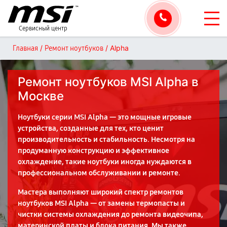
Сервисный центр
/
/
Alpha
Главная
Ремонт ноутбуков
Ремонт ноутбуков MSI Alpha в
Москве
Ноутбуки серии MSI Alpha — это мощные игровые
устройства, созданные для тех, кто ценит
производительность и стабильность. Несмотря на
продуманную конструкцию и эффективное
охлаждение, такие ноутбуки иногда нуждаются в
профессиональном обслуживании и ремонте.
Мастера выполняют широкий спектр ремонтов
ноутбуков MSI Alpha — от замены термопасты и
чистки системы охлаждения до ремонта видеочипа,
материнской платы и блока питания. Мы также