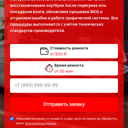
восстанавливаем ноутбуки после перегрева или
попадания влаги, обновляем прошивки BIOS и
устраняем ошибки в работе графической системы. Все
процедуры выполняются с учётом технических
стандартов производителя.
Стоимость ремонта
от 900 ₽
Время ремонта
от 20 мин
Отправить заявку
Нажимая на кнопку отправить я даю свое согласие на обработку
моих
.
персональных данных