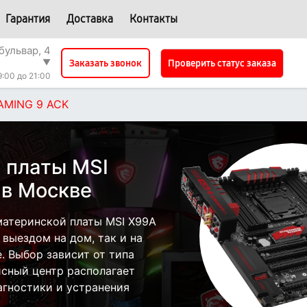
Гарантия
Доставка
Контакты
бульвар, 4
▼
Проверить статус заказа
Заказать звонок
9:00 до 21:00
AMING 9 ACK
 платы MSI
 в Москве
атеринской платы MSI X99A
выездом на дом, так и на
. Выбор зависит от типа
исный центр располагает
гностики и устранения