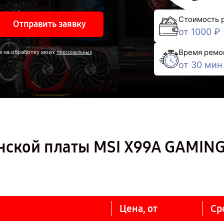
Стоимость 
Отправить заявку
от 1000 ₽
Время ремо
е на обработку моих
персональных
от 30 мин
нской платы MSI X99A GAMING
Цена, от
Ср