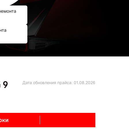
ремонта
нта
 9
Дата обновления прайса:
01.08.2026
оки