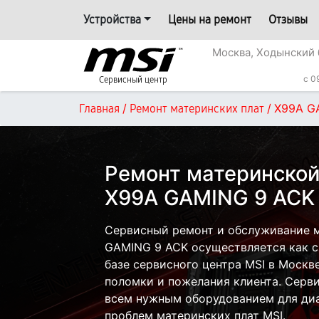
Устройства
Цены на ремонт
Отзывы
Москва, Ходынский 
c 0
Сервисный центр
/
/
X99A G
Главная
Ремонт материнских плат
Ремонт материнской
X99A GAMING 9 ACK
Сервисный ремонт и обслуживание м
GAMING 9 ACK осуществляется как с 
базе сервисного центра MSI в Москве
поломки и пожелания клиента. Серв
всем нужным оборудованием для диа
проблем материнских плат MSI.