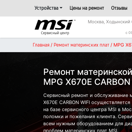
Устройства
Цены на ремонт
Отзывы
Москва, Ходынский 
c 0
Сервисный центр
/
/
MPG X6
Главная
Ремонт материнских плат
Ремонт материнской
MPG X670E CARBON 
Сервисный ремонт и обслуживание 
X670E CARBON WIFI осуществляется к
на базе сервисного центра MSI в Мос
поломки и пожелания клиента. Серв
всем нужным оборудованием для диа
проблем материнских плат MSI.