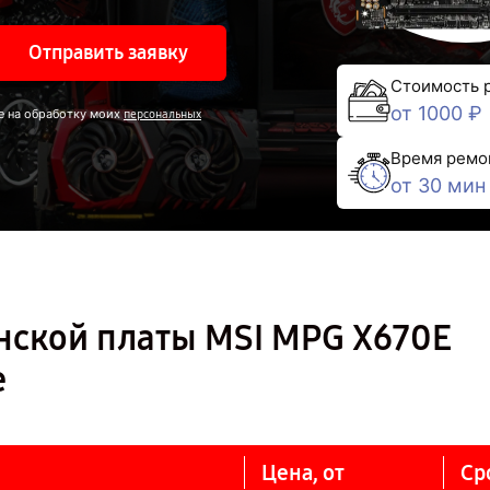
Отправить заявку
Стоимость 
от 1000 ₽
е на обработку моих
персональных
Время ремо
от 30 мин
нской платы MSI MPG X670E
е
Цена, от
Ср