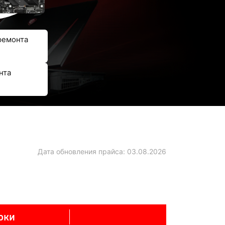
ремонта
нта
Дата обновления прайса:
03.08.2026
оки