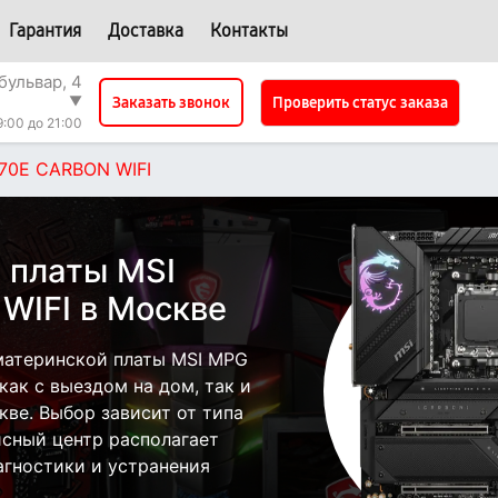
Гарантия
Доставка
Контакты
бульвар, 4
▼
Проверить статус заказа
Заказать звонок
9:00 до 21:00
70E CARBON WIFI
 платы MSI
WIFI в Москве
материнской платы MSI MPG
ак с выездом на дом, так и
кве. Выбор зависит от типа
исный центр располагает
гностики и устранения